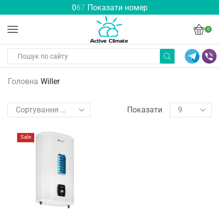
0
6
7
Показати номер
0
Головна
Willer
Показати
Sale