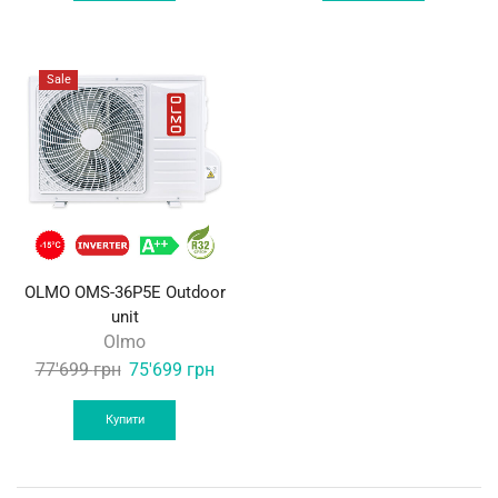
Sale
OLMO OMS-36P5E Outdoor
unit
Olmo
Original
Current
77'699
грн
75'699
грн
price
price
was:
is:
Купити
77'699 грн.
75'699 грн.