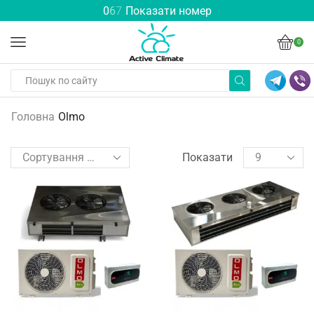
0
6
7
Показати номер
0
Головна
Olmo
Показати