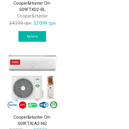
Cooper&Hunter CH-
S09FTXD2-BL
Cooper&Hunter
Original
Current
34'299
грн
32'099
грн
price
price
was:
is:
Купити
34'299 грн.
32'099 грн.
Sale
Cooper&Hunter CH-
S09FTXLA2-NG