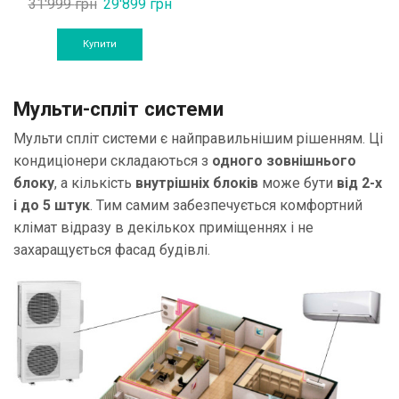
Original
Current
31'999
грн
29'899
грн
price
price
was:
is:
Купити
31'999 грн.
29'899 грн.
Мульти-спліт системи
Мульти спліт системи є найправильнішим рішенням. Ці
кондиціонери складаються з
одного зовнішнього
блоку
, а кількість
внутрішніх блоків
може бути
від 2-х
і до 5 штук
. Тим самим забезпечується комфортний
клімат відразу в декількох приміщеннях і не
захаращується фасад будівлі.