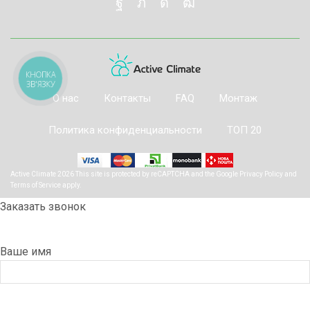
КНОПКА
ЗВ'ЯЗКУ
О нас
Контакты
FAQ
Монтаж
Политика конфиденциальности
ТОП 20
Active Climate 2026 This site is protected by reCAPTCHA and the Google
Privacy Policy
and
Terms of Service
apply.
Заказать звонок
Ваше имя