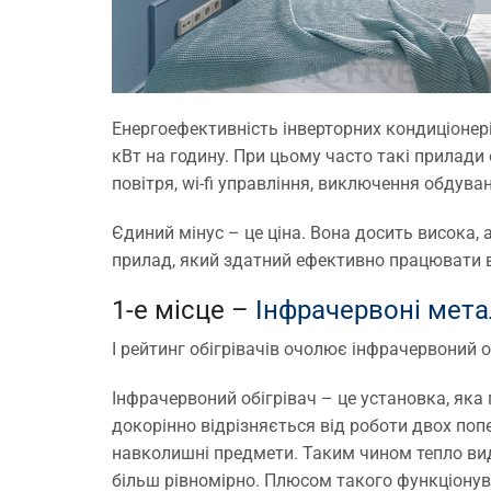
Енергоефективність інверторних кондиціонер
кВт на годину. При цьому часто такі прилади
повітря, wi-fi управління, виключення обдув
Єдиний мінус – це ціна. Вона досить висока, 
прилад, який здатний ефективно працювати в
1-е місце –
Інфрачервоні метал
І рейтинг обігрівачів очолює інфрачервоний об
Інфрачервоний обігрівач – це установка, як
докорінно відрізняється від роботи двох попер
навколишні предмети. Таким чином тепло виді
більш рівномірно. Плюсом такого функціонуван