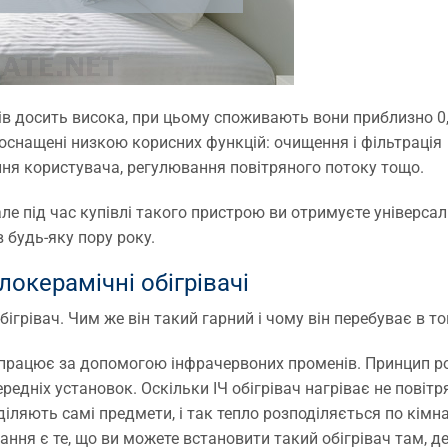
ів досить висока, при цьому споживають вони приблизно 0,
 оснащені низкою корисних функцій: очищення і фільтрація
ання користувача, регулювання повітряного потоку тощо.
але під час купівлі такого пристрою ви отримуєте універса
 будь-яку пору року.
окерамічні обігрівачі
ігрівач. Чим же він такий гарний і чому він перебуває в то
а працює за допомогою інфрачервоних променів. Принцип р
едніх установок. Оскільки ІЧ обігрівач нагріває не повітря
ляють самі предмети, і так тепло розподіляється по кімна
ня є те, що ви можете встановити такий обігрівач там, де 