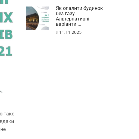
Як опалити будинок
без газу.
Альтернативні
варіанти ...
11.11.2025
о таке
авдяки
дне