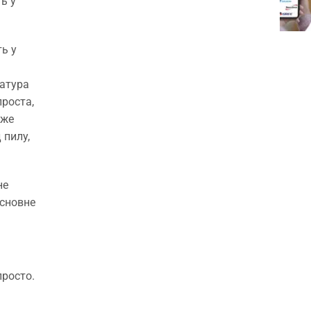
ь у
ть у
ратура
проста,
уже
 пилу,
не
основне
просто.