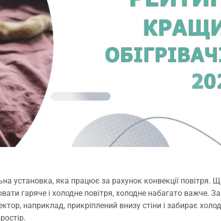
на установка, яка працює за рахунок конвекції повітря. Щ
ювати гаряче і холодне повітря, холодне набагато важче. З
ктор, наприклад, прикріплений внизу стіни і забирає холо
простір.