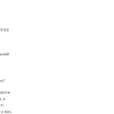
5-0,6
льний
пі?
оботи
, а
ті
у вас,