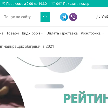
Працюємо з 9:00 до 19:30
0
6
7
Показати номер
Уві
на
Товари
Види робіт
Оплата і доставка
Розстрочка
нг найкращих обігрівачів 2021