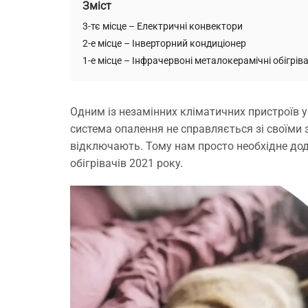
Зміст
3-тє місце – Електричні конвектори
2-е місце – Інверторний кондиціонер
1-е місце – Інфрачервоні металокерамічні обігріва
Одним із незамінних кліматичних пристроїв у
система опалення не справляється зі своїми 
відключають. Тому нам просто необхідне дода
обігрівачів 2021 року.