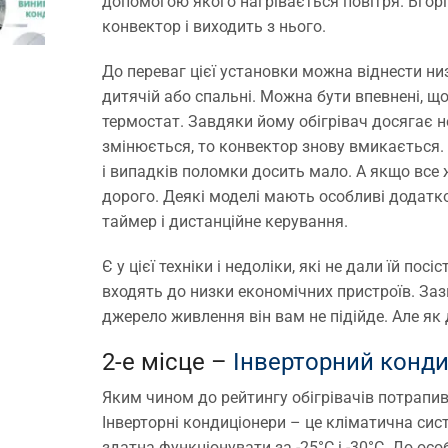
допомогою якого нагрівається повітря. Вгорі
конвектор і виходить з нього.
До переваг цієї установки можна віднести ни
дитячій або спальні. Можна бути впевнені, щ
термостат. Завдяки йому обігрівач досягає н
змінюється, то конвектор знову вмикається. 
і випадків поломки досить мало. А якщо все
дорого. Деякі моделі мають особливі додаткові
таймер і дистанційне керування.
Є у цієї техніки і недоліки, які не дали їй п
входять до низки економічних пристроїв. За
джерело живлення він вам не підійде. Але як
2-е місце –
Інверторний конди
Яким чином до рейтингу обігрівачів потрапив
Інверторні кондиціонери – це кліматична сист
здатна функціонувати за -25°С і -30°С. До о