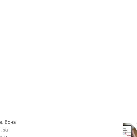
в. Вона
, за