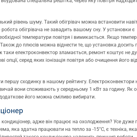
 вбудована спеціальна решітка, через яку повітря надходит
зький рівень шуму. Такий обігрівач можна встановити наві
о робота обігрівача не завадить вашому сну. У установки є
еобхідної температури повітря і вимикається. Якщо темпе
Також до плюсів можна віднести те, що установка досить 
 ж таки електроконвектор зламається, ремонт коштує не д
 опції, серед яких іонізація повітря або очищення його від
осісти першу сходинку в нашому рейтингу. Електроконвектори 
звичай вони споживають у середньому 1 кВт за годину. Як 
 додаткове його можна сміливо вибирати.
ціонер
 кондиціонер, адже він працює на охолодження? Усе дуже 
ема, яка здатна працювати на тепло за -15°С, є техніка, яка
собливостей такого кондиціонера належить принцип роботи