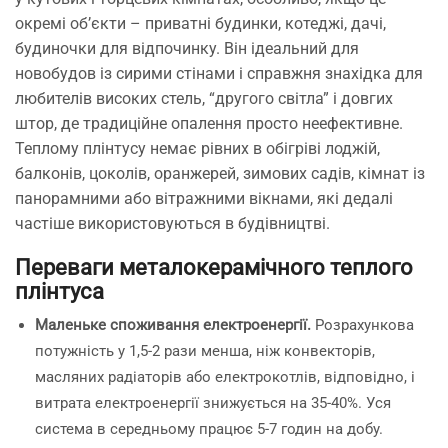
окремі об’єкти – приватні будинки, котеджі, дачі,
будиночки для відпочинку. Він ідеальний для
новобудов із сирими стінами і справжня знахідка для
любителів високих стель, “другого світла” і довгих
штор, де традиційне опалення просто неефективне.
Теплому плінтусу немає рівних в обігріві лоджій,
балконів, цоколів, оранжерей, зимових садів, кімнат із
панорамними або вітражними вікнами, які дедалі
частіше використовуються в будівництві.
Переваги
металокерамічного теплого
плінтуса
Маленьке споживання електроенергії.
Розрахункова
потужність у 1,5-2 рази менша, ніж конвекторів,
масляних радіаторів або електрокотлів, відповідно, і
витрата електроенергії знижується на 35-40%. Уся
система в середньому працює 5-7 годин на добу.