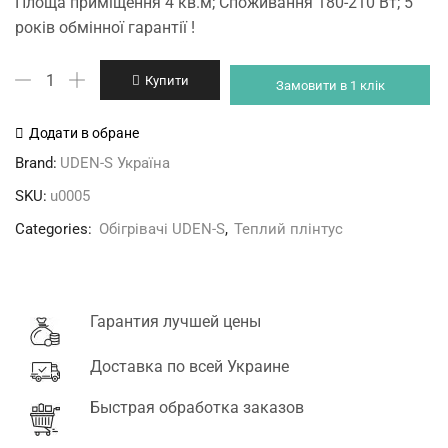
Площа приміщення 4 кв.м; Споживання 180-210 Вт; 5
років обмінної гарантії !
Теплий
Купити
Замовити в 1 клік
плінтус
UDEN
Додати в обране
200
Brand:
UDEN-S Україна
кількість
SKU:
u0005
Categories:
Обігрівачі UDEN-S
,
Теплий плінтус
Гарантия лучшей цены
Доставка по всей Украине
Быстрая обработка заказов