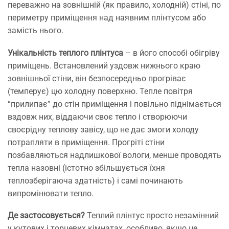
переважно на зовнішній (як правило, холодній) стіні, по
периметру приміщення над наявним плінтусом або
замість нього.
Унікальність теплого плінтуса
– в його способі обігріву
приміщень. Встановлений уздовж нижнього краю
зовнішньої стіни, він безпосередньо прогріває
(темперує) цю холодну поверхню. Тепле повітря
“прилипає” до стін приміщення і повільно піднімається
вздовж них, віддаючи своє тепло і створюючи
своєрідну теплову завісу, що не дає змоги холоду
потрапляти в приміщення. Прогріті стіни
позбавляються надлишкової вологи, менше проводять
тепла назовні (істотно збільшується їхня
теплозберігаюча здатність) і самі починають
випромінювати тепло.
Де застосовується?
Теплий плінтус просто незамінний
у кутових і торцевих кімнатах, особливо, якщо це