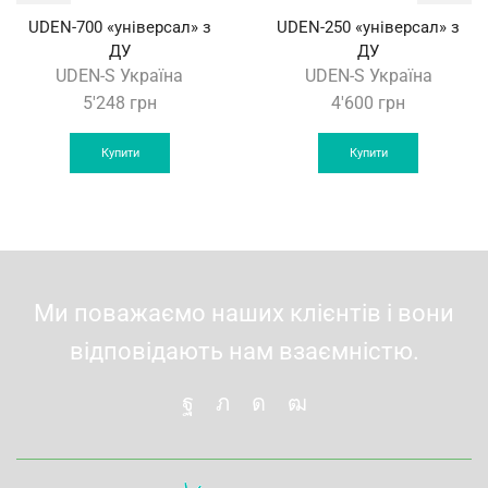
UDEN-700 «універсал» з
UDEN-250 «універсал» з
ДУ
ДУ
UDEN-S Україна
UDEN-S Україна
5'248
грн
4'600
грн
Купити
Купити
Ми поважаємо наших клієнтів і вони
відповідають нам взаємністю.