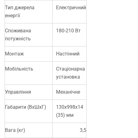
Тип джерела
Електричний
енергії
Споживана
180-210 Вт
потужність
Монтаж
Настінний
Мобільність
Стаціонарна
установка
Управління
Механічне
Габарити (ВхШхГ)
130х998х14
(35) мм
Вага (кг)
3,5