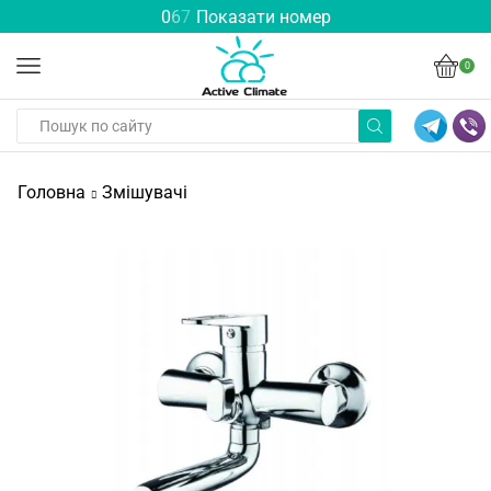
0
6
7
Показати номер
0
Головна
Змішувачі