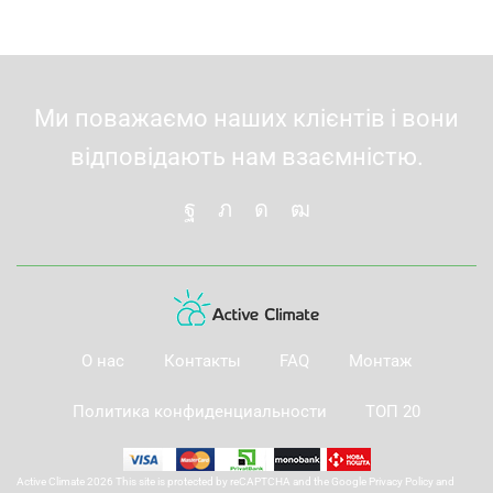
Ми поважаємо наших клієнтів і вони
відповідають нам взаємністю.
О нас
Контакты
FAQ
Монтаж
Политика конфиденциальности
ТОП 20
Active Climate 2026 This site is protected by reCAPTCHA and the Google
Privacy Policy
and