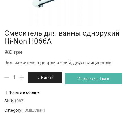
Смеситель для ванны однорукий
Hi-Non H066A
983
грн
Вид смесителя: однорычажный, двухпозиционный
Смеситель
Купити
Замовити в 1 клік
для
ванны
Додати в обране
однорукий
SKU:
1087
Hi-
Category:
Змішувачі
Non
H066A
кількість