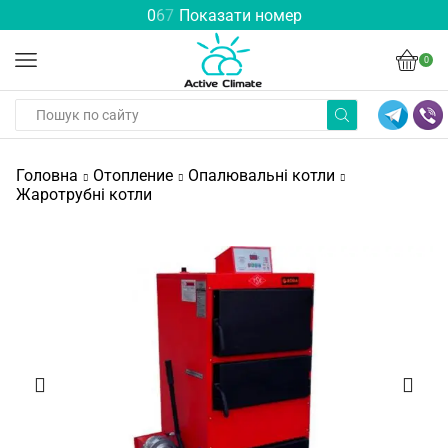
0
6
7
Показати номер
0
Головна
Отопление
Опалювальні котли
Жаротрубні котли