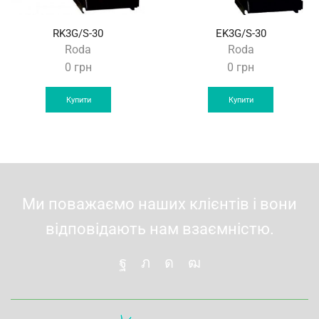
RK3G/S-30
EK3G/S-30
Roda
Roda
0
грн
0
грн
Купити
Купити
Ми поважаємо наших клієнтів і вони
відповідають нам взаємністю.