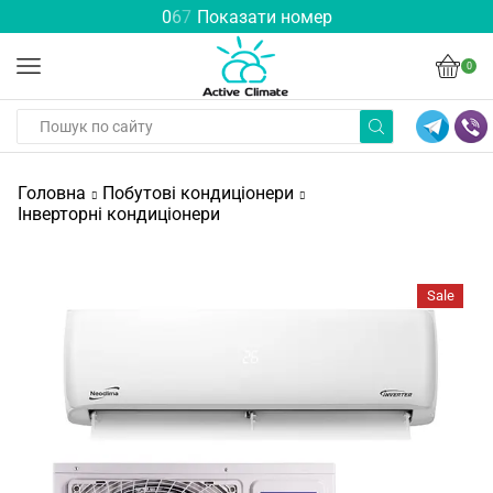
0
6
7
Показати номер
0
Головна
Побутові кондиціонери
Інверторні кондиціонери
Sale