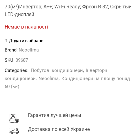
price
price
70(м²)Инвертор; A++; Wi-Fi Ready; Фреон R-32; Скрытый
was:
is:
LED-дисплей
37'999 грн.
36'499 грн.
Немає в наявності
Додати в обране
Brand:
Neoclima
SKU:
09687
Categories:
Побутові кондиціонери
,
Інверторні
кондиціонери
,
Neoclima
,
Кондиціонери на площу понад
50 (м²)
Гарантия лучшей цены
Доставка по всей Украине