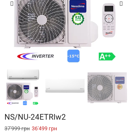
NS/NU-24ETRIw2
Original
Current
37'999
грн
36'499
грн