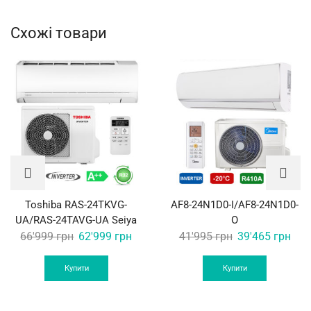
Схожі товари
Toshiba RAS-24TKVG-
AF8-24N1D0-I/AF8-24N1D0-
UA/RAS-24TAVG-UA Seiya
O
Original
Current
Original
Curr
66'999
грн
62'999
грн
41'995
грн
39'465
грн
price
price
price
pric
was:
is:
was:
is:
Купити
Купити
66'999 грн.
62'999 грн.
41'995 грн.
39'4