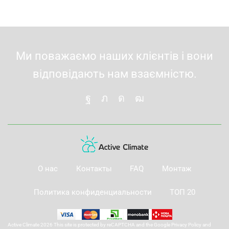
Ми поважаємо наших клієнтів і вони
відповідають нам взаємністю.
О нас
Контакты
FAQ
Монтаж
Политика конфиденциальности
ТОП 20
Active Climate 2026 This site is protected by reCAPTCHA and the Google
Privacy Policy
and