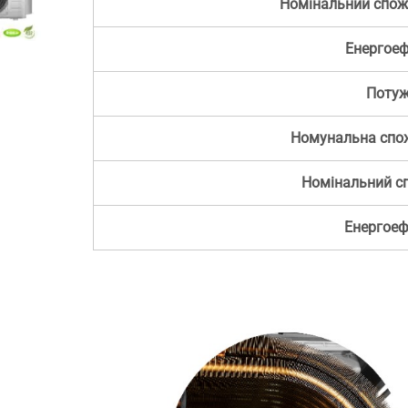
Номінальний спож
Енергоеф
.
Потуж
Номунальна спож
Номінальний сп
Енергоеф