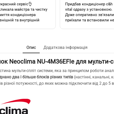
красний сервіс👌
Придбав кондиціонер c&h
ликала майстра та чистку
vital одразу з установкою.
миття кондиціонера
Дуже оперативно зв'язалися,
внішній та внутрішній
приїхали та встановили н
к). Все чудово, а головне
дивлячись на літній сезон
сно.
По товару нарікань немає.
Ціна така ж як і в інших
акож декілька років тому
магазинах. Сподобалась
овляла у цієї фірми 2
пропозиція, акційної
Опис
Додаткова інформація
диціонера. Задоволена,
установки за умови
сервісом у допомозі із
придбання кондиціонеру
лок Neoclima NU-4M36EFIe для мульти-с
ором їх, так і
саме в цьому магазині. Ал
посереднім їх
ж по факту стандартна
тина мульти-спліт системи, яка за принципом роботи аналог
нтуванням.
установка в стандартній
днано два і більше блоків різних типів
(настінні, канальні, 
у неодмінно звертатись
панельній 12 поверхів ці
ів різної потужності, до яких можна підключити від 2 до 5 в
та рекомендувати!
вийшла знову ж така сама
що і пропонують в інших
магазинах. Тому перевага
тільки оперативність, і
можливість розрахунку на
місті за фактично товар і