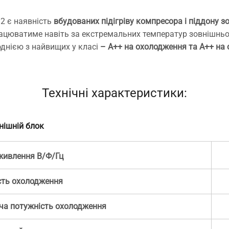
32 є наявність
вбудованих підігріву компресора і піддону з
працюватиме навіть за екстремальних температур зовнішн
однією з найвищих у класі
– А++ на охолодження та А++ на о
Технічні характеристики:
нішній блок
живлення В/Ф/Гц
сть охолодження
ча потужність охолодження