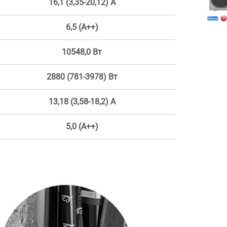
16,1 (3,35-20,12) А
6,5 (А++)
10548,0 Вт
2880 (781-3978) Вт
13,18 (3,58-18,2) А
5,0 (А++)