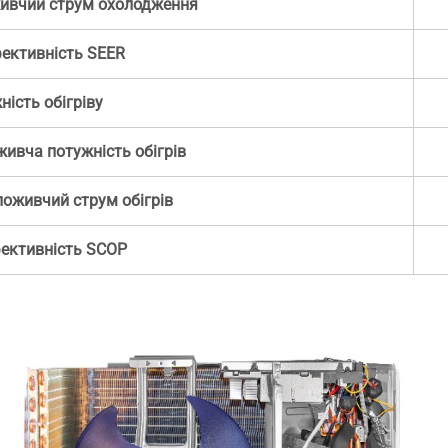
ивчий струм охолодження
ективність SEER
ність обігріву
ивча потужність обігрів
оживчий струм обігрів
ективність SCOP