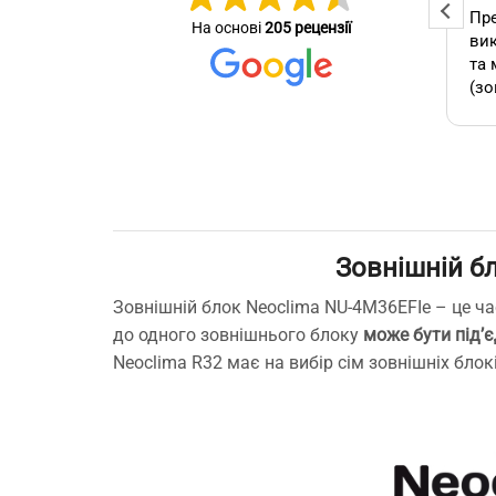
Професійна та оперативна
Пре
На основі
205 рецензії
стер
команда! Вчасно виконали
вик
се зробив
замовлення, бережно
та 
ставились до техніки, дали
(зо
омендую.
відповіді на всі потрібні
бло
питання!
які
А т
зам
кон
як 
Зовнішній б
виб
без
Зовнішній блок Neoclima NU-4M36EFIe – це час
мо
до одного зовнішнього блоку
може бути під’є
Буд
Neoclima R32 має на вибір сім зовнішніх блок
ще 