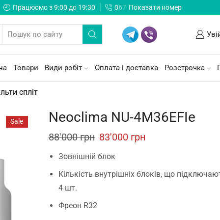
Працюємо з 9:00 до 19:30
0
6
7
Показати номер
Уві
на
Товари
Види робіт
Оплата і доставка
Розстрочка
льти спліт
Neoclima NU-4M36EFIe
Sale
Original
Current
88'000
грн
83'000
грн
price
price
Зовнішній блок
was:
is:
Кількість внутрішніх блоків, що підключают
88'000 грн.
83'000 грн.
4 шт.
Фреон R32