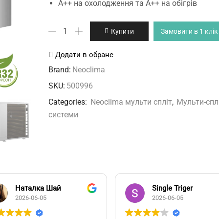
А++ на охолодження та А++ на обігрів
Neoclima
Купити
Замовити в 1 клік
NU-
4M36EFIe
Додати в обране
кількість
Brand:
Neoclima
SKU:
500996
Categories:
Neoclima мульти спліт
,
Мульти-спл
системи
Наталка Шай
Single Triger
2026-06-05
2026-06-05