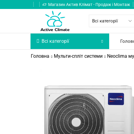
Магазин Актив Клімат - Продаж і Монтаж
Всі категорії
Голов
Головна
Мульти-спліт системи
Neoclima му