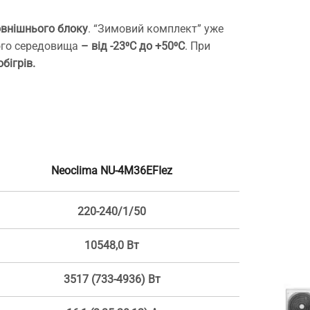
овнішнього блоку
. “Зимовий комплект” уже
ього середовища
– від -23⁰С до +50⁰С
. При
бігрів.
Neoclima NU-4M36EFIez
220-240/1/50
10548,0 Вт
3517 (733-4936) Вт