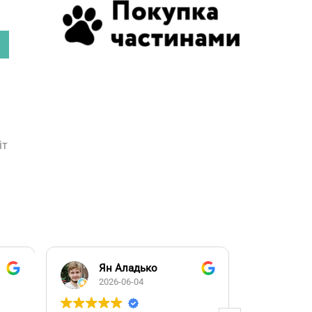
іт
Ян Аладько
Над
2026-06-04
2026