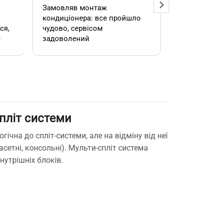
Замовляв монтаж
Добрий ден
кондиціонера: все пройшло
адміністра
чудово, сервісом
допомогла
е
задоволений
кондиціоне
.
швидко та
встановил
роботою. 
пліт системи
е
ічна до спліт-системи, але на відміну від неї
касетні, консольні). Мульти-спліт система
нутрішніх блоків.
,