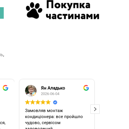
ль
,
Ян Аладько
Над
2026-06-04
2026
Замовляв монтаж
Добрий ден
кондиціонера: все пройшло
адміністра
чудово, сервісом
допомогла
е
задоволений
кондиціоне