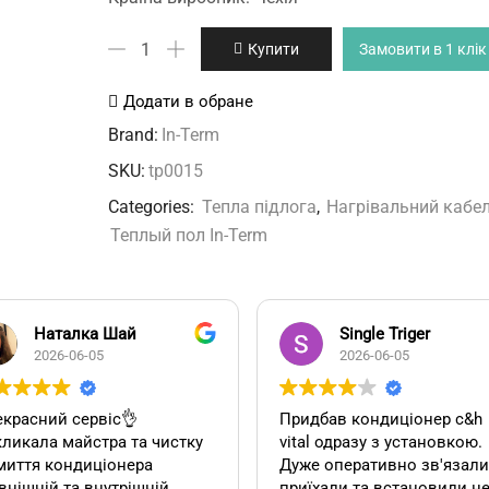
Нагрівальний
Купити
Замовити в 1 клік
кабель
In-
Додати в обране
Term
Brand:
In-Term
кількість
SKU:
tp0015
Categories:
Тепла підлога
,
Нагрівальний кабе
Теплый пол In-Term
Наталка Шай
Single Triger
2026-06-05
2026-06-05
красний сервіс👌
Придбав кондиціонер c&h
ликала майстра та чистку
vital одразу з установкою.
миття кондиціонера
Дуже оперативно зв'язалися,
внішній та внутрішній
приїхали та встановили н