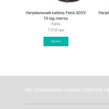
Нагрівальний кабель Fenix ADSV
Нагрі
10 під плитку
Fenix
1'210
грн
Купити
Ми поважаємо наших клієнтів і 