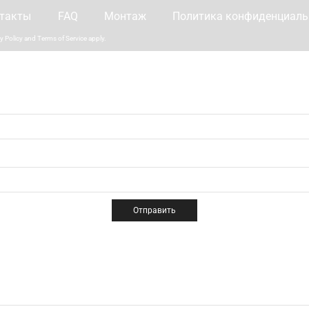
такты
FAQ
Монтаж
Политика конфиденциаль
y Policy
and
Terms of Service
apply.