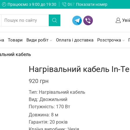
Працюємо з 9:00 до 19:30
0
6
7
Показати номер
Уві
на
Товари
Види робіт
Оплата і доставка
Розстрочка
альний кабель
Нагрівальний кабель In-T
920
грн
Тип: Нагрівальний кабель
Вид: Двожильний
Потужність: 170 Вт
Довжина: 8 м
Гарантія: 20 років
Країна виробник: Чехія