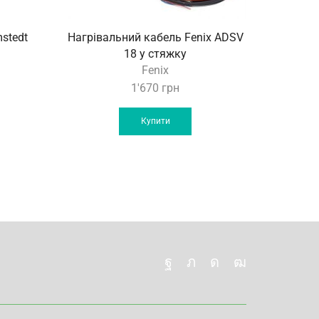
stedt
Нагрівальний кабель Fenix ADSV
Нагріва
18 у стяжку
Fenix
1'670
грн
Купити