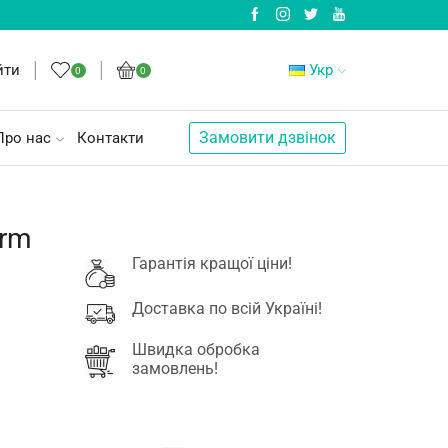
йти
Укр
0
0
Замовити дзвінок
Про нас
Контакти
erm
Гарантія кращої ціни!
Доставка по всій Україні!
Швидка обробка
замовлень!