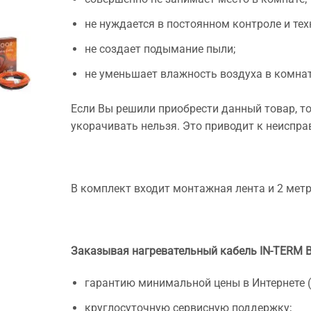
не нуждается в постоянном контроле и те
не создает подымание пыли;
не уменьшает влажность воздуха в комнат
Если Вы решили приобрести данный товар, то
укорачивать нельзя. Это приводит к неиспра
В комплект входит монтажная лента и 2 мет
Заказывая нагревательный кабель IN-TERM 
гарантию минимальной цены в Интернете 
круглосуточную сервисную поддержку;