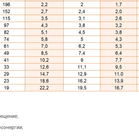
ещение;
оэнергии;