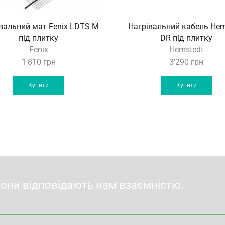
вальний мат Fenix LDTS M
Нагрівальний кабель Hem
під плитку
DR під плитку
Fenix
Hemstedt
1'810
грн
3'290
грн
Купити
Купити
вони відповідають нам взаємністю.