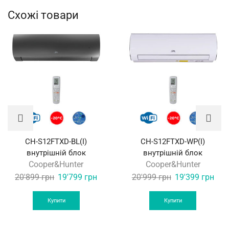
Схожі товари
CH-S12FTXD-BL(I)
CH-S12FTXD-WP(I)
внутрішній блок
внутрішній блок
Cooper&Hunter
Cooper&Hunter
Original
Current
Original
Curr
20'899
грн
19'799
грн
20'999
грн
19'399
грн
price
price
price
pric
was:
is:
was:
is:
Купити
Купити
20'899 грн.
19'799 грн.
20'999 грн.
19'3