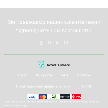
Ми поважаємо наших клієнтів і вони
відповідають нам взаємністю.
О нас
Контакты
FAQ
Монтаж
Политика конфиденциальности
ТОП 20
Active Climate 2026 This site is protected by reCAPTCHA and the Google
Privacy Policy
and
Terms of Service
apply.