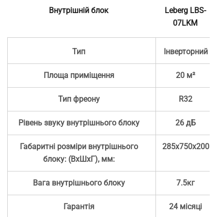
Внутрішній блок
Leberg LBS-
07LKM
Тип
Інверторний
Площа приміщення
20 м²
Тип фреону
R32
Рівень звуку внутрішнього блоку
26 дБ
Габаритні розміри внутрішнього
285х750х200
блоку: (ВхШхГ), мм:
Вага внутрішнього блоку
7.5кг
Гарантія
24 місяці