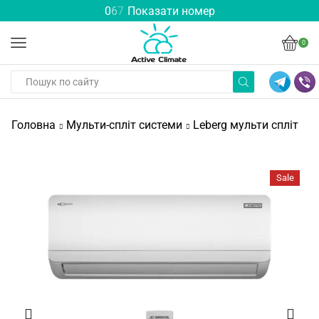
0
6
7
Показати номер
0
Головна
Мульти-спліт системи
Leberg мульти спліт
Sale