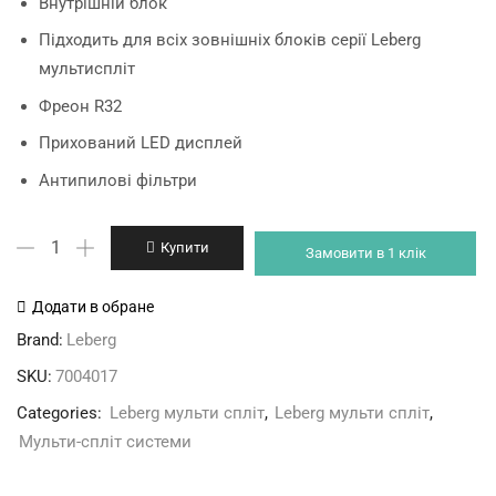
Внутрішній блок
was:
is:
Підходить для всіх зовнішніх блоків серії Leberg
8'000 грн.
7'000 грн.
мультиспліт
Фреон R32
Прихований LED дисплей
Антипилові фільтри
Leberg
Купити
Замовити в 1 клік
LBS-
07LKM
Додати в обране
кількість
Brand:
Leberg
SKU:
7004017
Categories:
Leberg мульти спліт
,
Leberg мульти спліт
,
Мульти-спліт системи