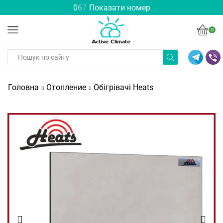
0
6
7
Показати номер
0
Головна
Отопление
Обігрівачі Heats