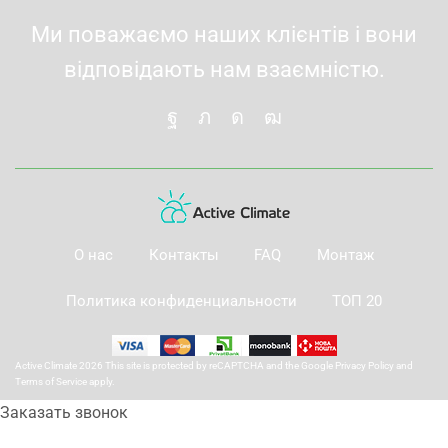
Ми поважаємо наших клієнтів і вони
відповідають нам взаємністю.
О нас
Контакты
FAQ
Монтаж
Политика конфиденциальности
ТОП 20
Active Climate 2026 This site is protected by reCAPTCHA and the Google
Privacy Policy
and
Terms of Service
apply.
Заказать звонок