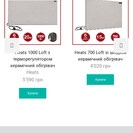
Heats 1000 Loft з
Heats 700 Loft зі шнуром
терморегулятором
керамічний обігрівач
керамічний обігрівач
4'020
грн
Heats
5'590
грн
Купити
Купити