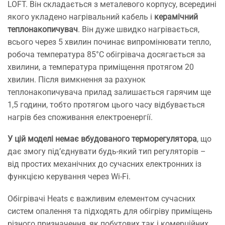
LOFT. Він складається з металевого корпусу, всередині
якого укладено нагрівальний кабель і
керамічний
теплонакопичувач
. Він дуже швидко нагрівається,
всього через 5 хвилин починає випромінювати тепло,
робоча температура 85°С обігрівача досягається за
хвилини, а температура приміщення протягом 20
хвилин. Після вимкнення за рахунок
теплонакопичувача прилад залишається гарячим ще
1,5 години, тобто протягом цього часу відбувається
нагрів без споживання електроенергії.
У цій моделі немає вбудованого терморегулятора
, що
дає змогу під’єднувати будь-який тип регуляторів –
від простих механічних до сучасних електронних із
функцією керування через Wi-Fi.
Обігрівачі Heats є важливим елементом сучасних
систем опалення та підходять для обігріву приміщень
різного призначення, як побутових так і комерційних.