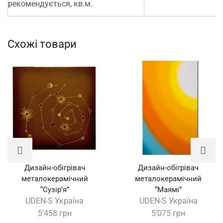
рекомендується, кв.м.
Схожі товари
Дизайн-обігрівач
Дизайн-обігрівач
металокерамічний
металокерамічний
“Сузір’я”
“Маямі”
UDEN-S Україна
UDEN-S Україна
5'458
грн
5'075
грн