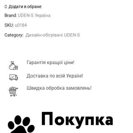
металокерамічний
Додати в обране
"Козаки"
Brand:
UDEN-S Україна
кількість
SKU:
u0184
Category:
Дизайн-обігрівачі UDEN-S
Гарантія кращої ціни!
Доставка по всій Україні!
Швидка обробка замовлень!