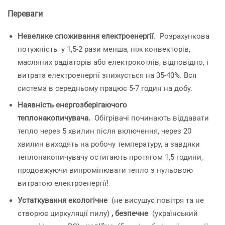
Переваги
Невелике споживання електроенергії.
Розрахункова
потужність
у 1,5-2 рази менша, ніж конвекторів,
масляних радіаторів або електрокотлів, відповідно, і
витрата електроенергії знижується на 35-40%. Вся
система в середньому працює 5-7 годин на добу.
Наявність енергозберігаючого
теплонакопичувача.
Обігрівачі починають віддавати
тепло через 5 хвилин після включення, через 20
хвилин виходять на робочу температуру, а завдяки
теплонакопичувачу остигають протягом 1,5 години,
продовжуючи випромінювати тепло з нульовою
витратою електроенергії!
Устаткування екологічне
(не висушує повітря та не
створює циркуляції пилу)
, безпечне
(український