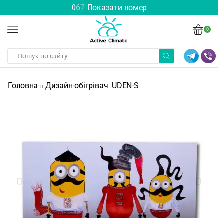
0
6
7
Показати номер
0
Головна
Дизайн-обігрівачі UDEN-S