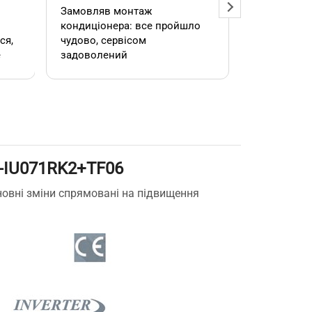
Замовляв монтаж
Добрий ден
кондиціонера: все пройшло
адміністра
чудово, сервісом
допомогла
е
задоволений
кондиціоне
.
швидко та
встановил
роботою. 
-IU071RK2+TF06
е
овні зміни спрямовані на підвищення
,