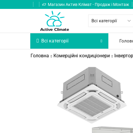
Магазин Актив Клімат - Продаж і Монтаж
Всі категорії
Голов
Головна
Комерційні кондиціонери
Інверто