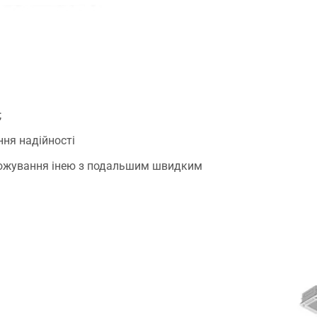
;
ння надійності
рожування інею з подальшим швидким