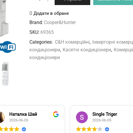
CH-
IC071RK2/CH-
Додати в обране
IU071RK2+TF06
Brand:
Cooper&Hunter
кількість
SKU:
69365
Categories:
C&H комерційні
,
Інверторні комерц
кондиціонери
,
Касетні кондиціонери
,
Комерці
кондиціонери
Наталка Шай
Single Triger
2026-06-05
2026-06-05