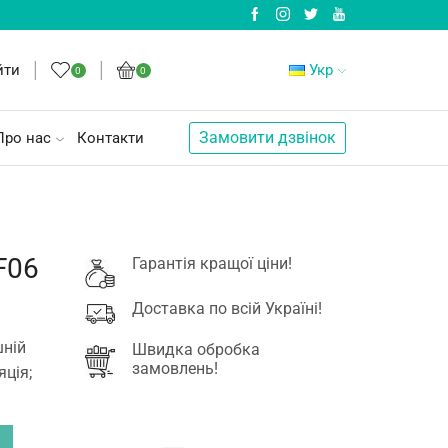
йти
Укр
0
0
Замовити дзвінок
Про нас
Контакти
F06
Гарантія кращої ціни!
Доставка по всій Україні!
шній
Швидка обробка
замовлень!
яція;