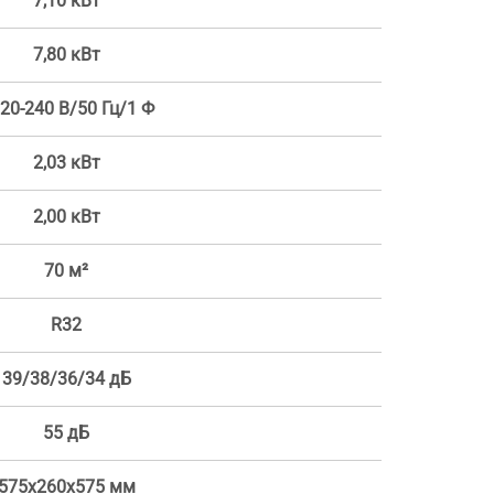
7,10 кВт
7,80 кВт
20-240 В/50 Гц/1 Ф
2,03 кВт
2,00 кВт
70 м²
R32
39/38/36/34 дБ
55 дБ
575x260x575 мм