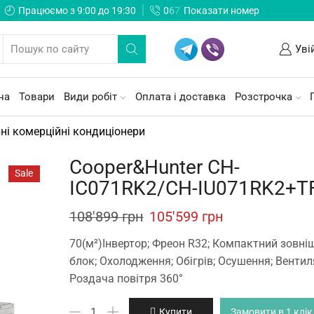
Працюємо з 9:00 до 19:30
0
6
7
Показати номер
Уві
на
Товари
Види робіт
Оплата і доставка
Розстрочка
рні комерційні кондиціонери
Cooper&Hunter CH-
Sale
IC071RK2/CH-IU071RK2+T
Original
Current
108'899
грн
105'599
грн
price
price
70(м²)Інвертор; Фреон R32; Компактний зовні
was:
is:
блок; Охолодження; Обігрів; Осушення; Вентил
Роздача повітря 360°
108'899 грн.
105'599 грн.
Cooper&Hunter
Купити
Замовити в 1 клік