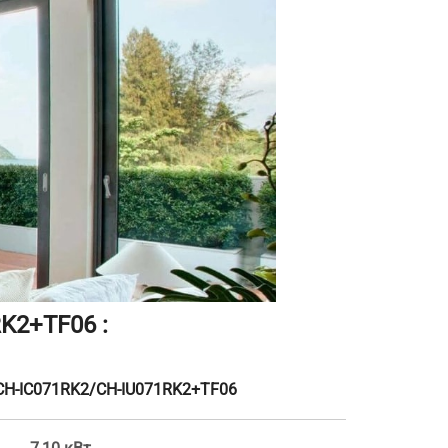
K2+TF06 :
 CH-IC071RK2/CH-IU071RK2+TF06