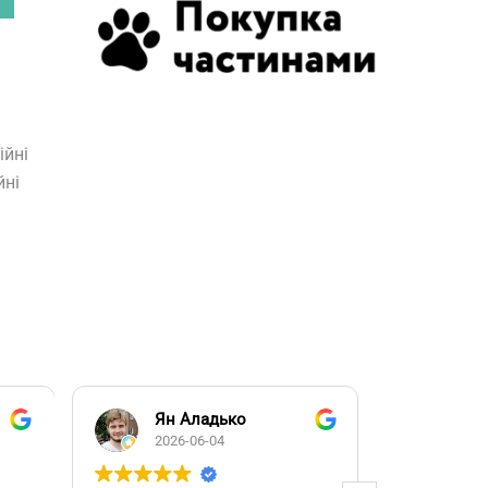
ійні
йні
Ян Аладько
Над
2026-06-04
2026