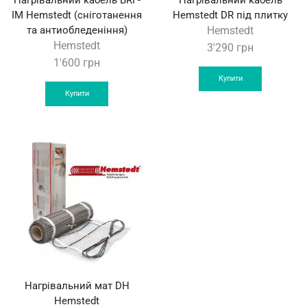
IM Hemstedt (сніготанення
Hemstedt DR під плитку
та антиобледеніння)
Hemstedt
Hemstedt
3'290
грн
1'600
грн
Купити
Купити
Нагрівальний мат DH
Hemstedt